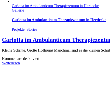
Carlotta im Ambulanticum Therapiezentum in Herdecke
Gallerie
Carlotta im Ambulanticum Therapiezentum in Herdecke
Projekte
,
Stories
Carlotta im Ambulanticum Therapiezentu
Kleine Schritte, Große Hoffnung Manchmal sind es die kleinen Schri
für
Kommentare deaktiviert
Carlotta
Weiterlesen
im
Ambulanticum
Therapiezentum
in
Herdecke