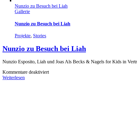
Nunzio zu Besuch bei Liah
Gallerie
Nunzio zu Besuch bei Liah
Projekte
,
Stories
Nunzio zu Besuch bei Liah
Nunzio Esposito, Liah und Joas Als Becks & Nagels for Kids in Vert
für
Kommentare deaktiviert
Nunzio
Weiterlesen
zu
Besuch
bei
Liah