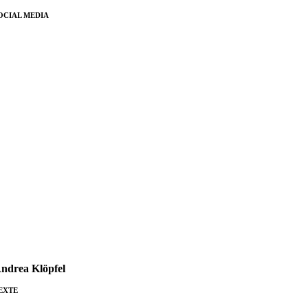
OCIAL MEDIA
ndrea Klöpfel
EXTE