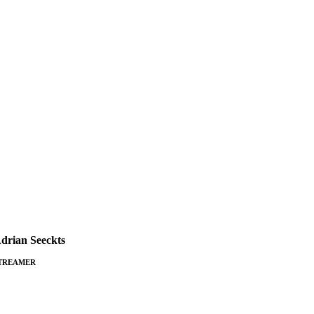
drian Seeckts
TREAMER