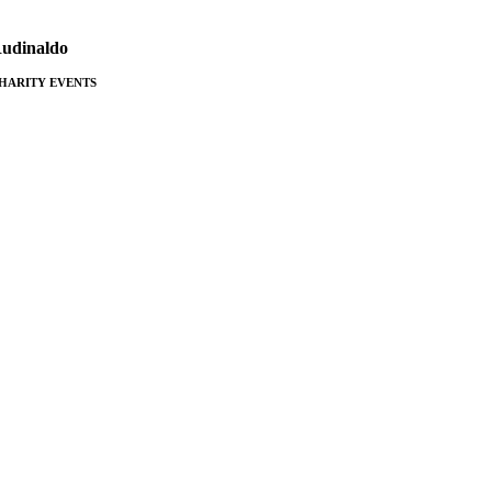
udi­naldo
HARITY EVENTS