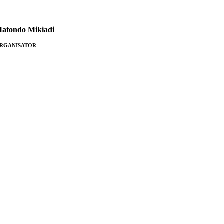
atondo Mikiadi
RGANISATOR