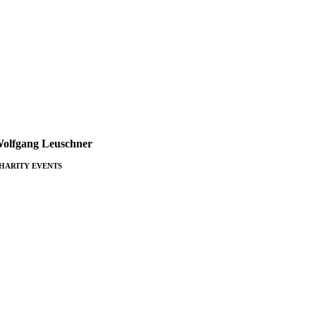
olf­gang Leusch­ner
HARITY EVENTS