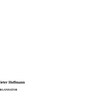
ieter Hoff­mann
RGANISATOR