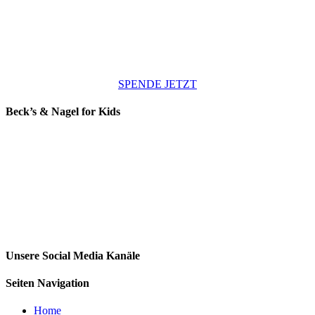
zu helfen und verändern Sie mit Ihrer Spende das Leben eines Kindes
zum Besseren.
SPENDE JETZT
Beck’s & Nagel for Kids
Unsere Social Media Kanäle
Seiten Navigation
Home