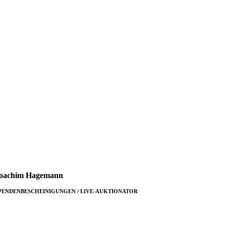
oachim Hage­mann
PENDENBESCHEINIGUNGEN / LIVE-AUKTIONATOR