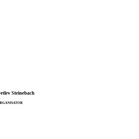
etlev Steine­bach
RGANISATOR