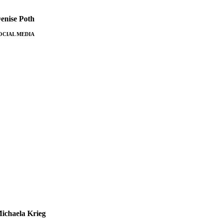
enise Poth
OCIAL MEDIA
icha­ela Krieg