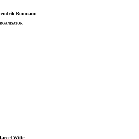
endrik Bon­mann
RGANISATOR
arcel Witte