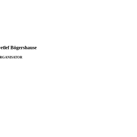
etlef Bögers­hause
RGANISATOR