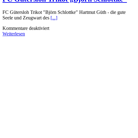
FC Gütersloh Trikot "Björn Schlottke" Hartmut Güth - die gute
Seele und Zeugwart des
[...]
für
Kommentare deaktiviert
FC
Weiterlesen
Gütersloh
Trikot
„Björn
Schlottke“