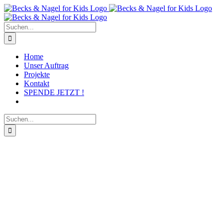
Zum
Inhalt
springen
Suche
nach:
Home
Unser Auftrag
Projekte
Kontakt
SPENDE JETZT !
Suche
nach: