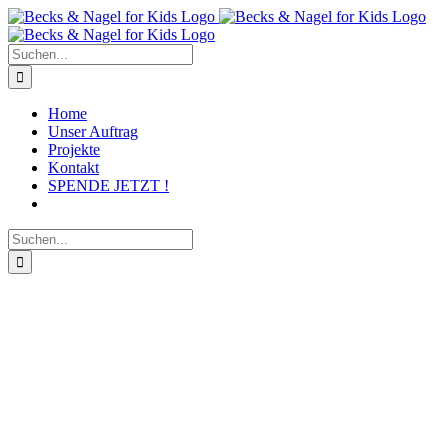
Zum
Inhalt
springen
Suche
nach:
Home
Unser Auftrag
Projekte
Kontakt
SPENDE JETZT !
Suche
nach: